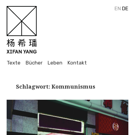
EN
DE
Journalistin
und Autorin
XIFAN
Texte
Bücher
Leben
Kontakt
YANG
Schlagwort: Kommunismus