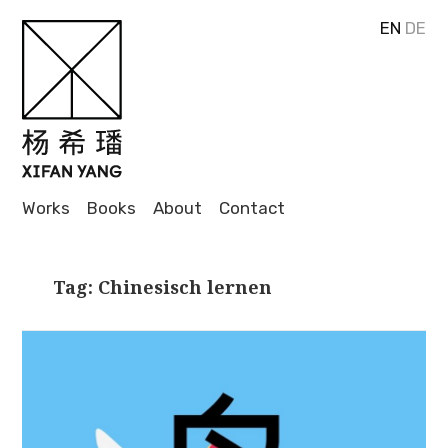
EN
DE
Journalist
and
Author
XIFAN
Works
Books
About
Contact
YANG
Tag: Chinesisch lernen