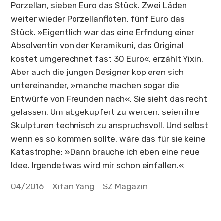
Porzellan, sieben Euro das Stück. Zwei Läden
weiter wieder Porzellanflöten, fünf Euro das
Stück. »Eigentlich war das eine Erfindung einer
Absolventin von der Keramikuni, das Original
kostet umgerechnet fast 30 Euro«, erzählt Yixin.
Aber auch die jungen Designer kopieren sich
untereinander, »manche machen sogar die
Entwürfe von Freunden nach«. Sie sieht das recht
gelassen. Um abgekupfert zu werden, seien ihre
Skulpturen technisch zu anspruchsvoll. Und selbst
wenn es so kommen sollte, wäre das für sie keine
Katastrophe: »Dann brauche ich eben eine neue
Idee. Irgendetwas wird mir schon einfallen.«
Veröffentlicht
04/2016
Autor
Xifan Yang
Tags
SZ Magazin
am