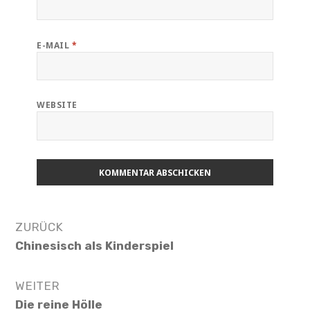
E-MAIL
*
WEBSITE
Beitrags-
ZURÜCK
Navigation
Vorheriger
Chinesisch als Kinderspiel
Beitrag:
WEITER
Nächster
Die reine Hölle