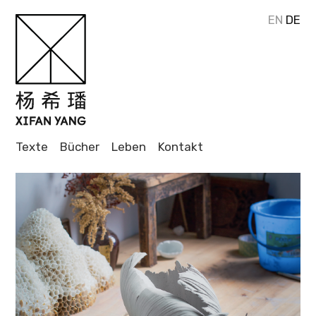
EN
DE
Journalistin
und Autorin
XIFAN
Texte
Bücher
Leben
Kontakt
YANG